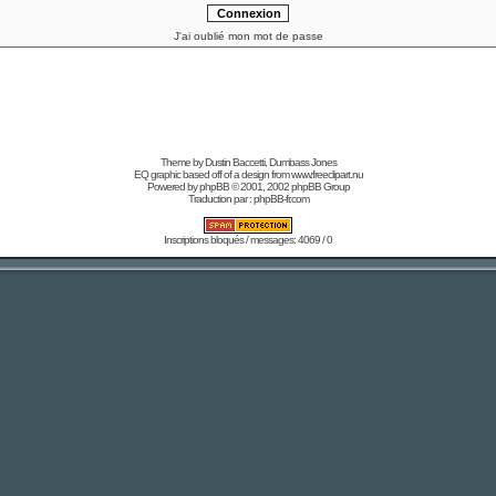
J'ai oublié mon mot de passe
Theme by Dustin Baccetti,
Dumbass Jones
EQ graphic based off of a design from
www.freeclipart.nu
Powered by
phpBB
© 2001, 2002 phpBB Group
Traduction par :
phpBB-fr.com
Inscriptions bloqués / messages: 4069 / 0