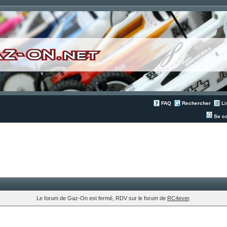
FAQ
Rechercher
Li
Se co
Le forum de Gaz-On est fermé, RDV sur le forum de
RC4ever
.