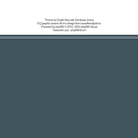
Theme by Dustin Baccetti,
Dumbass Jones
EQ graphic based off of a design from
www.freeclipart.nu
Powered by
phpBB
© 2001, 2002 phpBB Group
Traduction par :
phpBB-fr.com