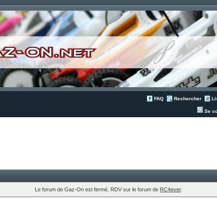
FAQ
Rechercher
Li
Se co
Le forum de Gaz-On est fermé, RDV sur le forum de
RC4ever
.