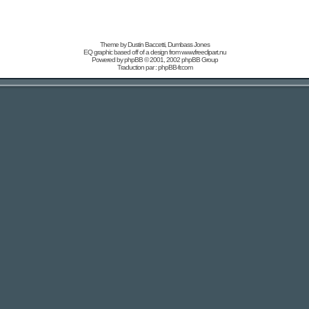
Theme by Dustin Baccetti,
Dumbass Jones
EQ graphic based off of a design from
www.freeclipart.nu
Powered by
phpBB
© 2001, 2002 phpBB Group
Traduction par :
phpBB-fr.com